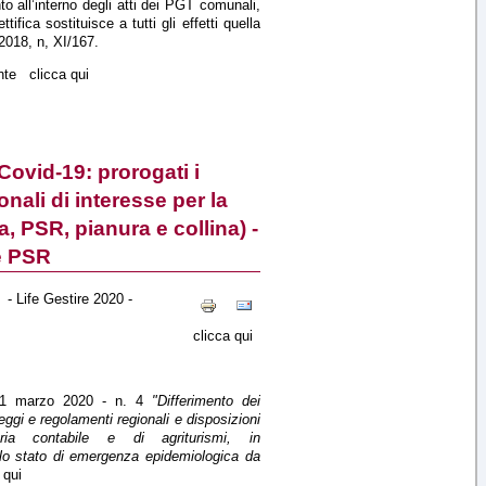
o all’interno degli atti dei PGT comunali,
ifica sostituisce a tutti gli effetti quella
018, n, XI/167.
unte clicca qui
ovid-19: prorogati i
onali di interesse per la
, PSR, pianura e collina) -
e PSR
- Life Gestire 2020 -
 clicca qui
 31 marzo 2020 - n. 4
"Differimento dei
 leggi e regolamenti regionali e disposizioni
ria contabile e di agriturismi, in
lo stato di emergenza epidemiologica da
qui