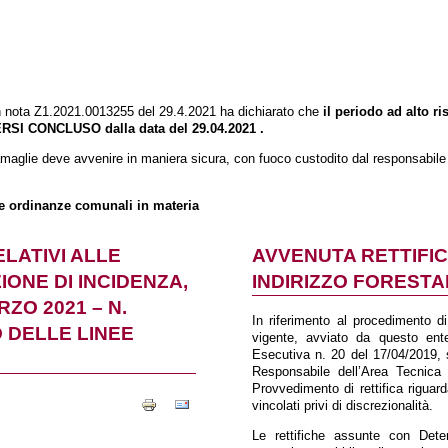
nota Z1.2021.0013255 del 29.4.2021 ha dichiarato che
il periodo ad alto r
RSI CONCLUSO dalla data del 29.04.2021 .
ramaglie deve avvenire in maniera sicura, con fuoco custodito dal responsabile
ie ordinanze comunali in materia
LATIVI ALLE
AVVENUTA RETTIFIC
ONE DI INCIDENZA,
INDIRIZZO FORESTALE
RZO 2021 – N.
In riferimento al procedimento di
O DELLE LINEE
vigente, avviato da questo ent
Esecutiva n. 20 del 17/04/2019,
Responsabile dell’Area Tecnica
Provvedimento di rettifica riguard
vincolati privi di discrezionalità.
Le rettifiche assunte con Det