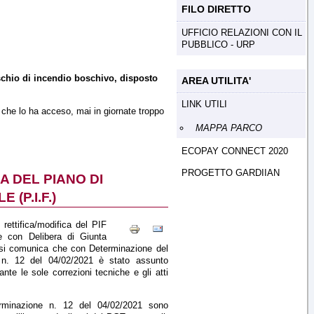
FILO DIRETTO
UFFICIO RELAZIONI CON IL
PUBBLICO - URP
ischio di incendio boschivo, disposto
AREA UTILITA'
LINK UTILI
 che lo ha acceso, mai in giornate troppo
MAPPA PARCO
ECOPAY CONNECT 2020
PROGETTO GARDIIAN
A DEL PIANO DI
 (P.I.F.)
 rettifica/modifica del PIF
e con Delibera di Giunta
 si comunica che con Determinazione del
 n. 12 del 04/02/2021 è stato assunto
ante le sole correzioni tecniche e gli atti
erminazione n. 12 del 04/02/2021 sono