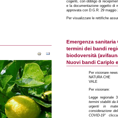
cogenti, con obbligo di recepiment
e la documentazione oggetto di rett
approvata con D.G.R. 29 maggio 2
Per visualizzare le rettifiche ass
Emergenza sanitaria C
termini dei bandi regi
biodoversità (avifauna
Nuovi bandi Cariplo 
Per visionare news 
NATURA CHE
VALE
Per visionare:
Legge regionale
termini stabiliti da
urgenti in mate
considerazione del
COVID-19"
clicca 