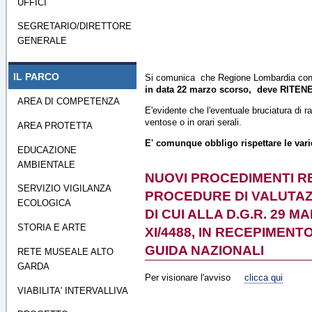
UFFICI
SEGRETARIO/DIRETTORE
GENERALE
IL PARCO
Si comunica che Regione Lombardia con 
in data 22 marzo scorso,
deve RITENE
AREA DI COMPETENZA
E'evidente che l'eventuale bruciatura di 
ventose o in orari serali.
AREA PROTETTA
E' comunque obbligo rispettare le var
EDUCAZIONE
AMBIENTALE
NUOVI PROCEDIMENTI RE
SERVIZIO VIGILANZA
PROCEDURE DI VALUTAZI
ECOLOGICA
DI CUI ALLA D.G.R. 29 MA
STORIA E ARTE
XI/4488, IN RECEPIMENT
GUIDA NAZIONALI
RETE MUSEALE ALTO
GARDA
Per visionare l'avviso
clicca qui
VIABILITA' INTERVALLIVA