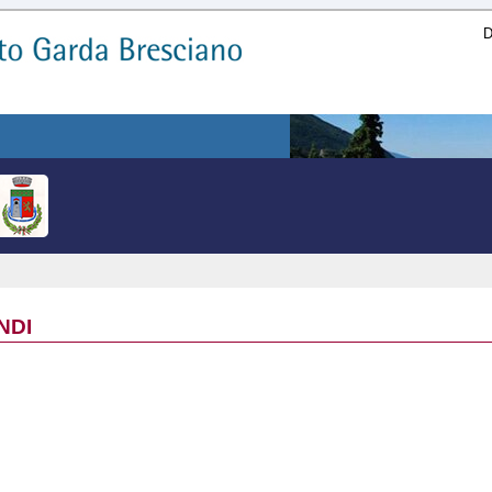
D
NDI