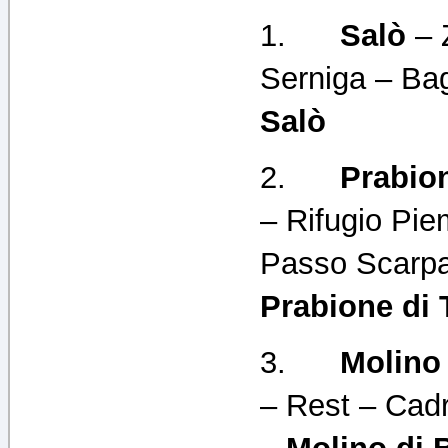
1.
Salò
– 
Serniga – Ba
Salò
2.
Prabion
– Rifugio Pi
Passo Scarpa
Prabione di 
3.
Molino 
– Rest – Cadr