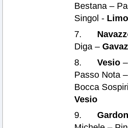
Bestana – Pas
Singol -
Lim
7.
Navazz
Diga –
Gava
8.
Vesio
–
Passo Nota –
Bocca Sospiri
Vesio
9.
Gardon
Michele – Pin