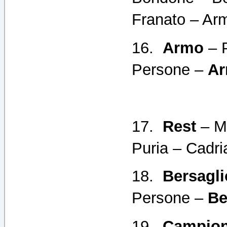
Franato – Ar
16.
Armo
– P
Persone –
A
17.
Rest
– M
Puria – Cadr
18.
Bersagli
Persone –
Be
19.
Campio