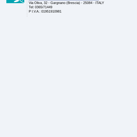
Via Oliva, 32 - Gargnano (Brescia) - 25084 - ITALY
Tel: 0365/71449
P I.V.A.: 01951910981