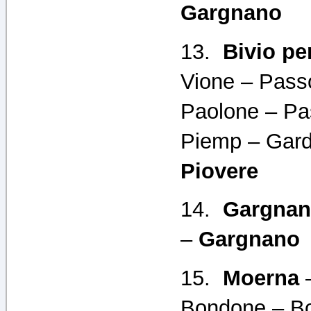
Gargnano
13.
Bivio pe
Vione – Pass
Paolone – Pas
Piemp – Gar
Piovere
14.
Gargna
–
Gargnano
15.
Moerna
–
Bondone – Bo