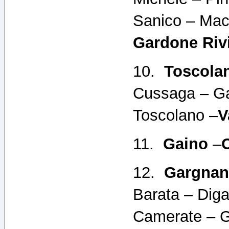
Sanico – Mac
Gardone Riv
10.
Toscola
Cussaga – Ga
Toscolano –
V
11.
Gaino
–
12.
Gargna
Barata – Dig
Camerate – G