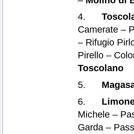
–
Molino di 
4.
Toscol
Camerate – P
– Rifugio Pir
Pirello – Col
Toscolano
5.
Magas
6.
Limon
Michele – Pa
Garda – Pass