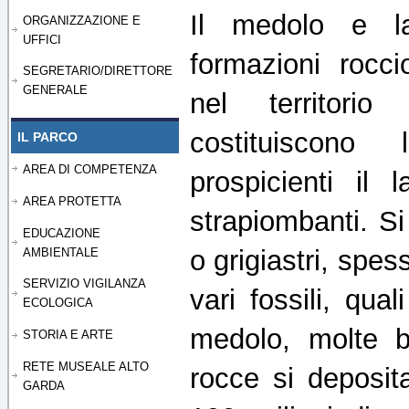
Il medolo e l
ORGANIZZAZIONE E
UFFICI
formazioni rocc
SEGRETARIO/DIRETTORE
GENERALE
nel territori
costituiscon
IL PARCO
AREA DI COMPETENZA
prospicienti il 
AREA PROTETTA
strapiombanti. Si 
EDUCAZIONE
o grigiastri, spess
AMBIENTALE
SERVIZIO VIGILANZA
vari fossili, qual
ECOLOGICA
medolo, molte b
STORIA E ARTE
RETE MUSEALE ALTO
rocce si deposita
GARDA