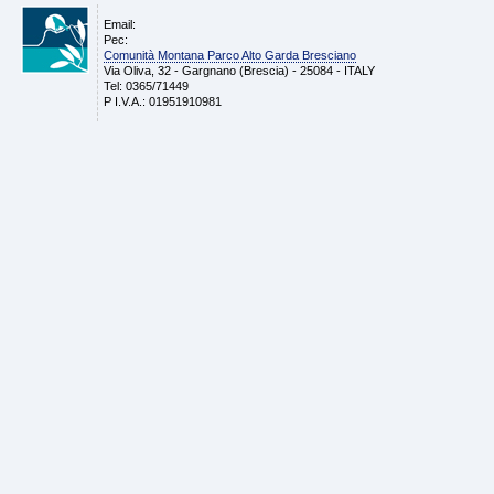
Email:
Pec:
Comunità Montana Parco Alto Garda Bresciano
Via Oliva, 32 - Gargnano (Brescia) - 25084 - ITALY
Tel: 0365/71449
P I.V.A.: 01951910981